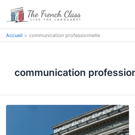
Aller
au
contenu
Accueil
communication professionnelle
communication profession